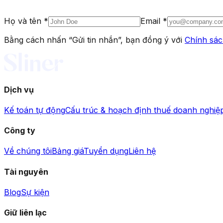
Họ và tên *
Email *
Bằng cách nhấn “Gửi tin nhắn”, bạn đồng ý với
Chính sác
Dịch vụ
Kế toán tự động
Cấu trúc & hoạch định thuế doanh nghiệ
Công ty
Về chúng tôi
Bảng giá
Tuyển dụng
Liên hệ
Tài nguyên
Blog
Sự kiện
Giữ liên lạc