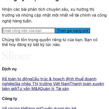
Nhận các bài phân tích chuyên sâu, xu hướng thị
trường và những cập nhật mới nhất về tài chính và công
nghệ hàng tuần.
Tham gia mạng lưới
Chúng tôi tôn trọng quyền riêng tư của bạn. Bạn có
thể hủy đăng ký bất kỳ lúc nào.
Dịch vụ
Kế toán tự động
Cấu trúc & hoạch định thuế doanh
nghiệp
Gia nhập Thị trường Việt Nam
Thanh toán xuyên
biên giới
Tư vấn M&A
Quản lý Tài sản
Công ty
Về chúng tôi
Bảng giá
Tuyển dụng
Liên hệ