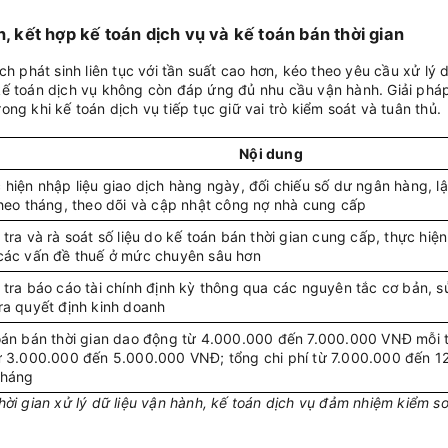
h, kết hợp kế toán dịch vụ và kế toán bán thời gian
 phát sinh liên tục với tần suất cao hơn, kéo theo yêu cầu xử lý dữ
kế toán dịch vụ không còn đáp ứng đủ nhu cầu vận hành. Giải pháp
ng khi kế toán dịch vụ tiếp tục giữ vai trò kiểm soát và tuân thủ.
Nội dung
 hiện nhập liệu giao dịch hàng ngày, đối chiếu số dư ngân hàng, l
theo tháng, theo dõi và cập nhật công nợ nhà cung cấp
 tra và rà soát số liệu do kế toán bán thời gian cung cấp, thực hiện
các vấn đề thuế ở mức chuyên sâu hơn
 tra báo cáo tài chính định kỳ thông qua các nguyên tắc cơ bản, s
ra quyết định kinh doanh
oán bán thời gian dao động từ 4.000.000 đến 7.000.000 VNĐ mỗi t
ừ 3.000.000 đến 5.000.000 VNĐ; tổng chi phí từ 7.000.000 đến 
tháng
ời gian xử lý dữ liệu vận hành, kế toán dịch vụ đảm nhiệm kiểm soá