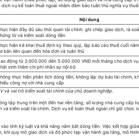
ới dịch vụ kế toán thuê ngoài nhằm đảm bảo tuân thủ nghĩa vụ thuế
Nội dung
hực hiện đầy đủ sáu thói quen tài chính: ghi chép giao dịch, rà soát
hứng từ và kiểm soát dòng tiền
hực hiện kê khai thuế định kỳ theo quý, lập báo cáo thuế cuối năm
ơ bản liên quan đến hóa đơn và tuân thủ
ao động từ 2.000.000 đến 5.000.000 VNĐ mỗi tháng cho dịch vụ
hát sinh thêm chi phí nhân sự nội bộ
hông thực hiện phân tích dòng tiền, không lập dự báo tài chính, k
hiếu công nợ với nhà cung cấp
V và vai trò kiểm soát tài chính của chủ doanh nghiệp.
ng tập trung trên một đến hai nền tảng, số lượng nhà cung cấp hạn
 và kiểm soát tài chính. Dịch vụ kế toán thuê ngoài chỉ giữ chức 
 vào tính kỷ luật và khả năng nắm bắt dòng tiền. Việc kết hợp giữ
ên, khi quy mô giao dịch và độ phức tạp vận hành gia tăng, mô hìn