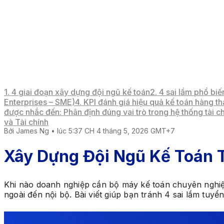
1. 4 giai đoạn xây dựng đội ngũ kế toán
2. 4 sai lầm phổ biế
Enterprises – SME)
4. KPI đánh giá hiệu quả kế toán hàng th
được nhắc đến: Phân định đúng vai trò trong hệ thống tài c
và Tài chính
Bởi
James Ng
•
lúc 5:37 CH 4 tháng 5, 2026 GMT+7
Xây Dựng Đội Ngũ Kế Toán 
Khi nào doanh nghiệp cần bộ máy kế toán chuyên nghiệp
ngoài đến nội bộ. Bài viết giúp bạn tránh 4 sai lầm tuyể