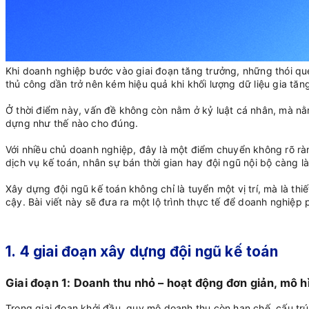
Khi doanh nghiệp bước vào giai đoạn tăng trưởng, những thói quen
thủ công dần trở nên kém hiệu quả khi khối lượng dữ liệu gia tă
Ở thời điểm này, vấn đề không còn nằm ở kỷ luật cá nhân, mà nằm
dựng như thế nào cho đúng.
Với nhiều chủ doanh nghiệp, đây là một điểm chuyển không rõ rà
dịch vụ kế toán, nhân sự bán thời gian hay đội ngũ nội bộ càng 
Xây dựng đội ngũ kế toán không chỉ là tuyển một vị trí, mà là thi
cậy. Bài viết này sẽ đưa ra một lộ trình thực tế để doanh nghiệp 
1. 4 giai đoạn xây dựng đội ngũ kế toán
Giai đoạn 1: Doanh thu nhỏ – hoạt động đơn giản, mô h
Trong giai đoạn khởi đầu, quy mô doanh thu còn hạn chế, cấu tr