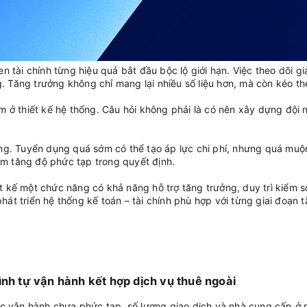
 tài chính từng hiệu quả bắt đầu bộc lộ giới hạn. Việc theo dõi g
ng. Tăng trưởng không chỉ mang lại nhiều số liệu hơn, mà còn kéo 
 ở thiết kế hệ thống. Câu hỏi không phải là có nên xây dựng đội 
ng. Tuyển dụng quá sớm có thể tạo áp lực chi phí, nhưng quá muộn
làm tăng độ phức tạp trong quyết định.
ết kế một chức năng có khả năng hỗ trợ tăng trưởng, duy trì kiểm s
phát triển hệ thống kế toán – tài chính phù hợp với từng giai đoạn 
ình tự vận hành kết hợp dịch vụ thuê ngoài
úc vận hành chưa phức tạp, số lượng giao dịch và nhà cung cấp ở 