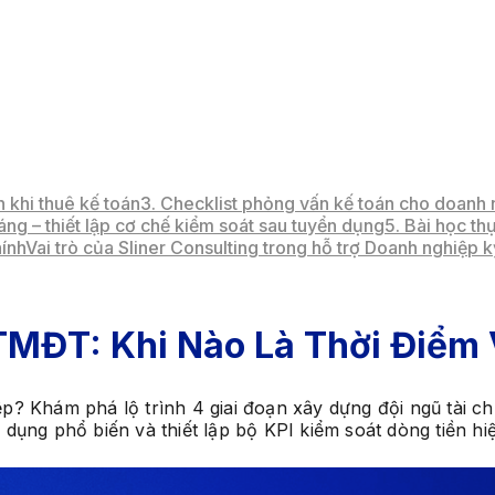
n khi thuê kế toán
3. Checklist phỏng vấn kế toán cho doanh
áng – thiết lập cơ chế kiểm soát sau tuyển dụng
5. Bài học th
hính
Vai trò của Sliner Consulting trong hỗ trợ Doanh nghiệp 
TMĐT: Khi Nào Là Thời Điểm
? Khám phá lộ trình 4 giai đoạn xây dựng đội ngũ tài ch
n dụng phổ biến và thiết lập bộ KPI kiểm soát dòng tiền hi