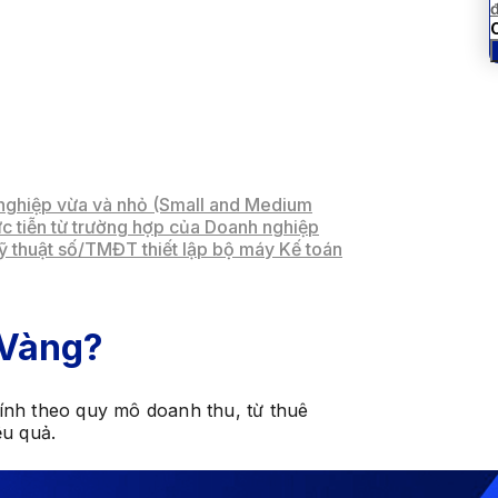
đ
C
 nghiệp vừa và nhỏ (Small and Medium
ực tiễn từ trường hợp của Doanh nghiệp
kỹ thuật số/TMĐT thiết lập bộ máy Kế toán
 Vàng?
ính theo quy mô doanh thu, từ thuê
ệu quả.