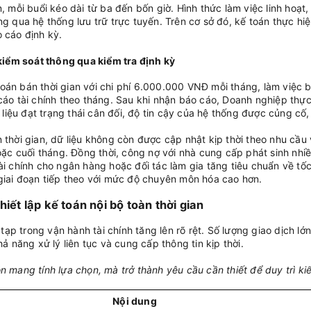
, mỗi buổi kéo dài từ ba đến bốn giờ. Hình thức làm việc linh hoạt,
qua hệ thống lưu trữ trực tuyến. Trên cơ sở đó, kế toán thực hi
o cáo định kỳ.
kiểm soát thông qua kiểm tra định kỳ
toán bán thời gian với chi phí 6.000.000 VNĐ mỗi tháng, làm việc
 cáo tài chính theo tháng. Sau khi nhận báo cáo, Doanh nghiệp th
ố liệu đạt trạng thái cân đối, độ tin cậy của hệ thống được củng cố,
 thời gian, dữ liệu không còn được cập nhật kịp thời theo nhu cầu 
hoặc cuối tháng. Đồng thời, công nợ với nhà cung cấp phát sinh nh
ài chính cho ngân hàng hoặc đối tác làm gia tăng tiêu chuẩn về tốc
 giai đoạn tiếp theo với mức độ chuyên môn hóa cao hơn.
iết lập kế toán nội bộ toàn thời gian
ạp trong vận hành tài chính tăng lên rõ rệt. Số lượng giao dịch l
ả năng xử lý liên tục và cung cấp thông tin kịp thời.
n mang tính lựa chọn, mà trở thành yêu cầu cần thiết để duy trì ki
Nội dung