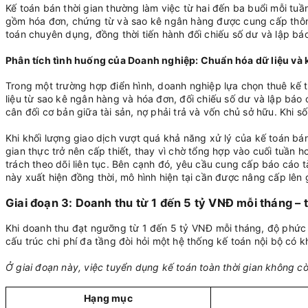
Kế toán bán thời gian thường làm việc từ hai đến ba buổi mỗi tuần
gồm hóa đơn, chứng từ và sao kê ngân hàng được cung cấp thông 
toán chuyên dụng, đồng thời tiến hành đối chiếu số dư và lập bá
Phân tích tình huống của
Doanh nghiệp
: Chuẩn hóa dữ liệu và 
Trong một trường hợp điển hình, doanh nghiệp lựa chọn thuê kế 
liệu từ sao kê ngân hàng và hóa đơn, đối chiếu số dư và lập báo
cân đối cơ bản giữa tài sản, nợ phải trả và vốn chủ sở hữu. Khi s
Khi khối lượng giao dịch vượt quá khả năng xử lý của kế toán bán
gian thực trở nên cấp thiết, thay vì chờ tổng hợp vào cuối tuần 
trách theo dõi liên tục. Bên cạnh đó, yêu cầu cung cấp báo cáo t
này xuất hiện đồng thời, mô hình hiện tại cần được nâng cấp lên
Giai đoạn 3: Doanh thu từ 1 đến 5 tỷ VNĐ mỗi tháng – th
Khi doanh thu đạt ngưỡng từ 1 đến 5 tỷ VNĐ mỗi tháng, độ phức t
cấu trúc chi phí đa tầng đòi hỏi một hệ thống kế toán nội bộ có kh
Ở giai đoạn này, việc tuyển dụng kế toán toàn thời gian không cò
Hạng mục