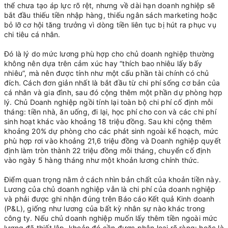
thể chưa tạo áp lực rõ rệt, nhưng về dài hạn doanh nghiệp sẽ
bắt đầu thiếu tiền nhập hàng, thiếu ngân sách marketing hoặc
bỏ lỡ cơ hội tăng trưởng vì dòng tiền liên tục bị hút ra phục vụ
chi tiêu cá nhân.
Đó là lý do mức lương phù hợp cho chủ doanh nghiệp thường
không nên dựa trên cảm xúc hay “thích bao nhiêu lấy bấy
nhiêu”, mà nên được tính như một cấu phần tài chính có chủ
đích. Cách đơn giản nhất là bắt đầu từ chi phí sống cơ bản của
cá nhân và gia đình, sau đó cộng thêm một phần dự phòng hợp
lý. Chủ Doanh nghiệp ngồi tính lại toàn bộ chi phí cố định mỗi
tháng: tiền nhà, ăn uống, đi lại, học phí cho con và các chi phí
sinh hoạt khác vào khoảng 18 triệu đồng. Sau khi cộng thêm
khoảng 20% dự phòng cho các phát sinh ngoài kế hoạch, mức
phù hợp rơi vào khoảng 21,6 triệu đồng và Doanh nghiệp quyết
định làm tròn thành 22 triệu đồng mỗi tháng, chuyển cố định
vào ngày 5 hàng tháng như một khoản lương chính thức.
Điểm quan trọng nằm ở cách nhìn bản chất của khoản tiền này.
Lương của chủ doanh nghiệp vẫn là chi phí của doanh nghiệp
và phải được ghi nhận đúng trên Báo cáo Kết quả Kinh doanh
(P&L), giống như lương của bất kỳ nhân sự nào khác trong
công ty. Nếu chủ doanh nghiệp muốn lấy thêm tiền ngoài mức
lương đã thiết lập, khoản đó cần được phân loại rõ ràng: hoặc là