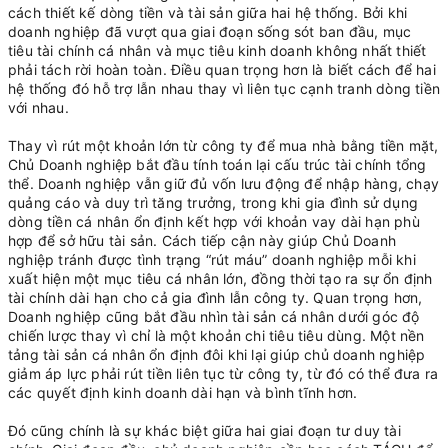
cách thiết kế dòng tiền và tài sản giữa hai hệ thống. Bởi khi
doanh nghiệp đã vượt qua giai đoạn sống sót ban đầu, mục
tiêu tài chính cá nhân và mục tiêu kinh doanh không nhất thiết
phải tách rời hoàn toàn. Điều quan trọng hơn là biết cách để hai
hệ thống đó hỗ trợ lẫn nhau thay vì liên tục cạnh tranh dòng tiền
với nhau.
Thay vì rút một khoản lớn từ công ty để mua nhà bằng tiền mặt,
Chủ Doanh nghiệp bắt đầu tính toán lại cấu trúc tài chính tổng
thể. Doanh nghiệp vẫn giữ đủ vốn lưu động để nhập hàng, chạy
quảng cáo và duy trì tăng trưởng, trong khi gia đình sử dụng
dòng tiền cá nhân ổn định kết hợp với khoản vay dài hạn phù
hợp để sở hữu tài sản. Cách tiếp cận này giúp Chủ Doanh
nghiệp tránh được tình trạng “rút máu” doanh nghiệp mỗi khi
xuất hiện một mục tiêu cá nhân lớn, đồng thời tạo ra sự ổn định
tài chính dài hạn cho cả gia đình lẫn công ty. Quan trọng hơn,
Doanh nghiệp cũng bắt đầu nhìn tài sản cá nhân dưới góc độ
chiến lược thay vì chỉ là một khoản chi tiêu tiêu dùng. Một nền
tảng tài sản cá nhân ổn định đôi khi lại giúp chủ doanh nghiệp
giảm áp lực phải rút tiền liên tục từ công ty, từ đó có thể đưa ra
các quyết định kinh doanh dài hạn và bình tĩnh hơn.
Đó cũng chính là sự khác biệt giữa hai giai đoạn tư duy tài