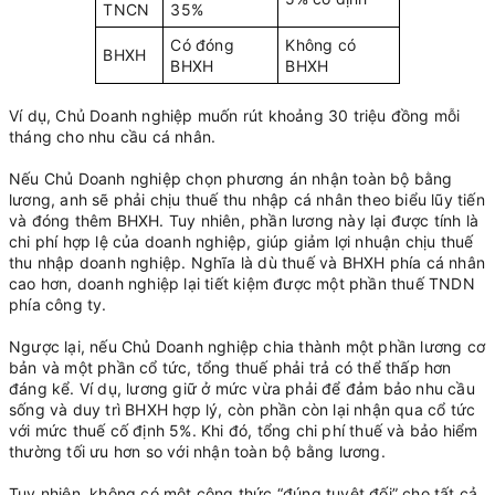
TNCN
35%
Có đóng
Không có
BHXH
BHXH
BHXH
Ví dụ, Chủ Doanh nghiệp muốn rút khoảng 30 triệu đồng mỗi
tháng cho nhu cầu cá nhân.
Nếu Chủ Doanh nghiệp chọn phương án nhận toàn bộ bằng
lương, anh sẽ phải chịu thuế thu nhập cá nhân theo biểu lũy tiến
và đóng thêm BHXH. Tuy nhiên, phần lương này lại được tính là
chi phí hợp lệ của doanh nghiệp, giúp giảm lợi nhuận chịu thuế
thu nhập doanh nghiệp. Nghĩa là dù thuế và BHXH phía cá nhân
cao hơn, doanh nghiệp lại tiết kiệm được một phần thuế TNDN
phía công ty.
Ngược lại, nếu Chủ Doanh nghiệp chia thành một phần lương cơ
bản và một phần cổ tức, tổng thuế phải trả có thể thấp hơn
đáng kể. Ví dụ, lương giữ ở mức vừa phải để đảm bảo nhu cầu
sống và duy trì BHXH hợp lý, còn phần còn lại nhận qua cổ tức
với mức thuế cố định 5%. Khi đó, tổng chi phí thuế và bảo hiểm
thường tối ưu hơn so với nhận toàn bộ bằng lương.
Tuy nhiên, không có một công thức “đúng tuyệt đối” cho tất cả