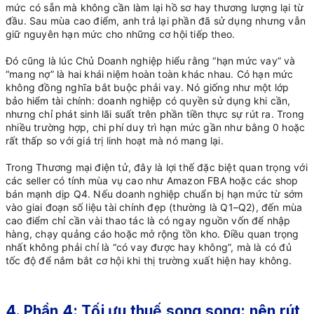
mức có sẵn mà không cần làm lại hồ sơ hay thương lượng lại từ
đầu. Sau mùa cao điểm, anh trả lại phần đã sử dụng nhưng vẫn
giữ nguyên hạn mức cho những cơ hội tiếp theo.
Đó cũng là lúc Chủ Doanh nghiệp hiểu rằng “hạn mức vay” và
“mang nợ” là hai khái niệm hoàn toàn khác nhau. Có hạn mức
không đồng nghĩa bắt buộc phải vay. Nó giống như một lớp
bảo hiểm tài chính: doanh nghiệp có quyền sử dụng khi cần,
nhưng chỉ phát sinh lãi suất trên phần tiền thực sự rút ra. Trong
nhiều trường hợp, chi phí duy trì hạn mức gần như bằng 0 hoặc
rất thấp so với giá trị linh hoạt mà nó mang lại.
Trong Thương mại điện tử, đây là lợi thế đặc biệt quan trọng với
các seller có tính mùa vụ cao như Amazon FBA hoặc các shop
bán mạnh dịp Q4. Nếu doanh nghiệp chuẩn bị hạn mức từ sớm
vào giai đoạn số liệu tài chính đẹp (thường là Q1–Q2), đến mùa
cao điểm chỉ cần vài thao tác là có ngay nguồn vốn để nhập
hàng, chạy quảng cáo hoặc mở rộng tồn kho. Điều quan trọng
nhất không phải chỉ là “có vay được hay không”, mà là có đủ
tốc độ để nắm bắt cơ hội khi thị trường xuất hiện hay không.
4. Phần 4: Tối ưu thuế song song: nên rút