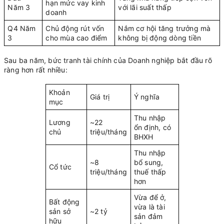
hạn mức vay kinh
Năm 3
với lãi suất thấp
doanh
Q4 Năm
Chủ động rút vốn
Nắm cơ hội tăng trưởng mà
3
cho mùa cao điểm
không bị động dòng tiền
Sau ba năm, bức tranh tài chính của Doanh nghiệp bắt đầu rõ
ràng hơn rất nhiều:
Khoản
Giá trị
Ý nghĩa
mục
Thu nhập
Lương
~22
ổn định, có
chủ
triệu/tháng
BHXH
Thu nhập
~8
bổ sung,
Cổ tức
triệu/tháng
thuế thấp
hơn
Vừa để ở,
Bất động
vừa là tài
sản sở
~2 tỷ
sản đảm
hữu