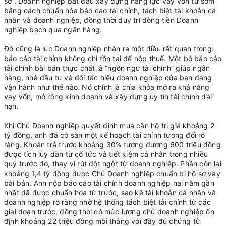
sơ”, Doanh nghiệp bắt đầu xây dựng năng lực vay vốn từ sớm
bằng cách chuẩn hóa báo cáo tài chính, tách biệt tài khoản cá
nhân và doanh nghiệp, đồng thời duy trì dòng tiền Doanh
nghiệp bạch qua ngân hàng.
Đó cũng là lúc Doanh nghiệp nhận ra một điều rất quan trọng:
báo cáo tài chính không chỉ tồn tại để nộp thuế. Một bộ báo cáo
tài chính bài bản thực chất là “ngôn ngữ tài chính” giúp ngân
hàng, nhà đầu tư và đối tác hiểu doanh nghiệp của bạn đang
vận hành như thế nào. Nó chính là chìa khóa mở ra khả năng
vay vốn, mở rộng kinh doanh và xây dựng uy tín tài chính dài
hạn.
Khi Chủ Doanh nghiệp quyết định mua căn hộ trị giá khoảng 2
tỷ đồng, anh đã có sẵn một kế hoạch tài chính tương đối rõ
ràng. Khoản trả trước khoảng 30% tương đương 600 triệu đồng
được tích lũy dần từ cổ tức và tiết kiệm cá nhân trong nhiều
quý trước đó, thay vì rút đột ngột từ doanh nghiệp. Phần còn lại
khoảng 1,4 tỷ đồng được Chủ Doanh nghiệp chuẩn bị hồ sơ vay
bài bản. Anh nộp báo cáo tài chính doanh nghiệp hai năm gần
nhất đã được chuẩn hóa từ trước, sao kê tài khoản cá nhân và
doanh nghiệp rõ ràng nhờ hệ thống tách biệt tài chính từ các
giai đoạn trước, đồng thời có mức lương chủ doanh nghiệp ổn
định khoảng 22 triệu đồng mỗi tháng với đầy đủ chứng từ