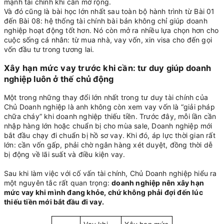
mạnh tài chính khi cần mở rộng.
Và đó cũng là bài học lớn nhất sau toàn bộ hành trình từ Bài 01
đến Bài 08: hệ thống tài chính bài bản không chỉ giúp doanh
nghiệp hoạt động tốt hơn. Nó còn mở ra nhiều lựa chọn hơn cho
cuộc sống cá nhân: từ mua nhà, vay vốn, xin visa cho đến gọi
vốn đầu tư trong tương lai.
Xây hạn mức vay trước khi cần: tư duy giúp doanh
nghiệp luôn ở thế chủ động
Một trong những thay đổi lớn nhất trong tư duy tài chính của
Chủ Doanh nghiệp là anh không còn xem vay vốn là “giải pháp
chữa cháy” khi doanh nghiệp thiếu tiền. Trước đây, mỗi lần cần
nhập hàng lớn hoặc chuẩn bị cho mùa sale, Doanh nghiệp mới
bắt đầu chạy đi chuẩn bị hồ sơ vay. Khi đó, áp lực thời gian rất
lớn: cần vốn gấp, phải chờ ngân hàng xét duyệt, đồng thời dễ
bị động về lãi suất và điều kiện vay.
Sau khi làm việc với cố vấn tài chính, Chủ Doanh nghiệp hiểu ra
một nguyên tắc rất quan trọng:
doanh nghiệp nên xây hạn
mức vay khi mình đang khỏe, chứ không phải đợi đến lúc
thiếu tiền mới bắt đầu đi vay.