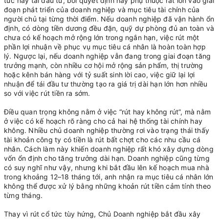
tức hay tái đầu tư, bởi quyết định này phụ thuộc rất lớn vào giai
đoạn phát triển của doanh nghiệp và mục tiêu tài chính của
người chủ tại từng thời điểm. Nếu doanh nghiệp đã vận hành ổn
định, có dòng tiền dương đều đặn, quỹ dự phòng đủ an toàn và
chưa có kế hoạch mở rộng lớn trong ngắn hạn, việc rút một
phần lợi nhuận về phục vụ mục tiêu cá nhân là hoàn toàn hợp
lý. Ngược lại, nếu doanh nghiệp vẫn đang trong giai đoạn tăng
trưởng mạnh, còn nhiều cơ hội mở rộng sản phẩm, thị trường
hoặc kênh bán hàng với tỷ suất sinh lời cao, việc giữ lại lợi
nhuận để tái đầu tư thường tạo ra giá trị dài hạn lớn hơn nhiều
so với việc rút tiền ra sớm.
Điều quan trọng không nằm ở việc “rút hay không rút”, mà nằm
ở việc có kế hoạch rõ ràng cho cả hai hệ thống tài chính hay
không. Nhiều chủ doanh nghiệp thường rơi vào trạng thái thấy
tài khoản công ty có tiền là rút bất chợt cho các nhu cầu cá
nhân. Cách làm này khiến doanh nghiệp rất khó xây dựng dòng
vốn ổn định cho tăng trưởng dài hạn. Doanh nghiệp cũng từng
có suy nghĩ như vậy, nhưng khi bắt đầu lên kế hoạch mua nhà
trong khoảng 12–18 tháng tới, anh nhận ra mục tiêu cá nhân lớn
không thể được xử lý bằng những khoản rút tiền cảm tính theo
từng tháng.
Thay vì rút cổ tức tùy hứng, Chủ Doanh nghiệp bắt đầu xây