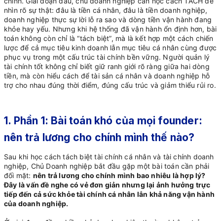
chính. Giai đoạn đầu, chủ doanh nghiệp cần học cách TÁCH để
nhìn rõ sự thật: đâu là tiền cá nhân, đâu là tiền doanh nghiệp,
doanh nghiệp thực sự lời lỗ ra sao và dòng tiền vận hành đang
khỏe hay yếu. Nhưng khi hệ thống đã vận hành ổn định hơn, bài
toán không còn chỉ là “tách biệt”, mà là kết hợp một cách chiến
lược để cả mục tiêu kinh doanh lẫn mục tiêu cá nhân cùng được
phục vụ trong một cấu trúc tài chính bền vững. Người quản lý
tài chính tốt không chỉ biết giữ ranh giới rõ ràng giữa hai dòng
tiền, mà còn hiểu cách để tài sản cá nhân và doanh nghiệp hỗ
trợ cho nhau đúng thời điểm, đúng cấu trúc và giảm thiểu rủi ro.
1. Phần 1: Bài toán khó của mọi founder:
nên trả lương cho chính mình thế nào?
Sau khi học cách tách biệt tài chính cá nhân và tài chính doanh
nghiệp, Chủ Doanh nghiệp bắt đầu gặp một bài toán cần phải
đối mặt:
nên trả lương cho chính mình bao nhiêu là hợp lý?
Đây là vấn đề nghe có vẻ đơn giản nhưng lại ảnh hưởng trực
tiếp đến cả sức khỏe tài chính cá nhân lẫn khả năng vận hành
của doanh nghiệp.