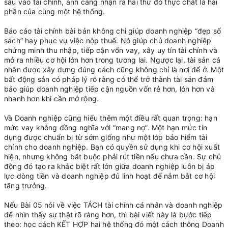
sâu vào tài chính, anh càng nhận ra hai thứ đó thực chất là hai
phần của cùng một hệ thống.
Báo cáo tài chính bài bản không chỉ giúp doanh nghiệp “đẹp sổ
sách” hay phục vụ việc nộp thuế. Nó giúp chủ doanh nghiệp
chứng minh thu nhập, tiếp cận vốn vay, xây uy tín tài chính và
mở ra nhiều cơ hội lớn hơn trong tương lai. Ngược lại, tài sản cá
nhân được xây dựng đúng cách cũng không chỉ là nơi để ở. Một
bất động sản có pháp lý rõ ràng có thể trở thành tài sản đảm
bảo giúp doanh nghiệp tiếp cận nguồn vốn rẻ hơn, lớn hơn và
nhanh hơn khi cần mở rộng.
Và Doanh nghiệp cũng hiểu thêm một điều rất quan trọng: hạn
mức vay không đồng nghĩa với “mang nợ”. Một hạn mức tín
dụng được chuẩn bị từ sớm giống như một lớp bảo hiểm tài
chính cho doanh nghiệp. Bạn có quyền sử dụng khi cơ hội xuất
hiện, nhưng không bắt buộc phải rút tiền nếu chưa cần. Sự chủ
động đó tạo ra khác biệt rất lớn giữa doanh nghiệp luôn bị áp
lực dòng tiền và doanh nghiệp đủ linh hoạt để nắm bắt cơ hội
tăng trưởng.
Nếu Bài 05 nói về việc TÁCH tài chính cá nhân và doanh nghiệp
để nhìn thấy sự thật rõ ràng hơn, thì bài viết này là bước tiếp
theo: học cách KẾT HỢP hai hệ thống đó một cách thông Doanh