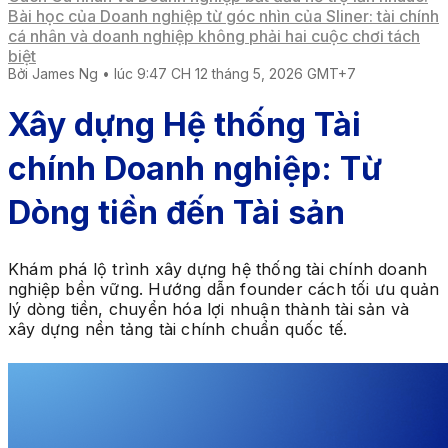
Bài học của Doanh nghiệp từ góc nhìn của Sliner: tài chính
cá nhân và doanh nghiệp không phải hai cuộc chơi tách
biệt
Bởi
James Ng
•
lúc 9:47 CH 12 tháng 5, 2026 GMT+7
Xây dựng Hệ thống Tài
chính Doanh nghiệp: Từ
Dòng tiền đến Tài sản
Khám phá lộ trình xây dựng hệ thống tài chính doanh
nghiệp bền vững. Hướng dẫn founder cách tối ưu quản
lý dòng tiền, chuyển hóa lợi nhuận thành tài sản và
xây dựng nền tảng tài chính chuẩn quốc tế.