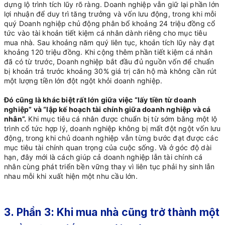
dựng lộ trình tích lũy rõ ràng. Doanh nghiệp vẫn giữ lại phần lớn
lợi nhuận để duy trì tăng trưởng và vốn lưu động, trong khi mỗi
quý Doanh nghiệp chủ động phân bổ khoảng 24 triệu đồng cổ
tức vào tài khoản tiết kiệm cá nhân dành riêng cho mục tiêu
mua nhà. Sau khoảng năm quý liên tục, khoản tích lũy này đạt
khoảng 120 triệu đồng. Khi cộng thêm phần tiết kiệm cá nhân
đã có từ trước, Doanh nghiệp bắt đầu đủ nguồn vốn để chuẩn
bị khoản trả trước khoảng 30% giá trị căn hộ mà không cần rút
một lượng tiền lớn đột ngột khỏi doanh nghiệp.
Đó cũng là khác biệt rất lớn giữa việc “lấy tiền từ doanh
nghiệp” và “lập kế hoạch tài chính giữa doanh nghiệp và cá
nhân”.
Khi mục tiêu cá nhân được chuẩn bị từ sớm bằng một lộ
trình cổ tức hợp lý, doanh nghiệp không bị mất đột ngột vốn lưu
động, trong khi chủ doanh nghiệp vẫn từng bước đạt được các
mục tiêu tài chính quan trọng của cuộc sống. Và ở góc độ dài
hạn, đây mới là cách giúp cả doanh nghiệp lẫn tài chính cá
nhân cùng phát triển bền vững thay vì liên tục phải hy sinh lẫn
nhau mỗi khi xuất hiện một nhu cầu lớn.
3. Phần 3: Khi mua nhà cũng trở thành một