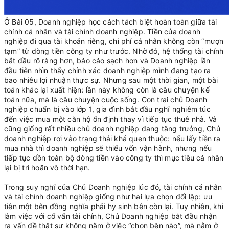
Ở Bài 05, Doanh nghiệp học cách tách biệt hoàn toàn giữa tài
chính cá nhân và tài chính doanh nghiệp. Tiền của doanh
nghiệp đi qua tài khoản riêng, chi phí cá nhân không còn “mượn
tạm” từ dòng tiền công ty như trước. Nhờ đó, hệ thống tài chính
bắt đầu rõ ràng hơn, báo cáo sạch hơn và Doanh nghiệp lần
đầu tiên nhìn thấy chính xác doanh nghiệp mình đang tạo ra
bao nhiêu lợi nhuận thực sự. Nhưng sau một thời gian, một bài
toán khác lại xuất hiện: lần này không còn là câu chuyện kế
toán nữa, mà là câu chuyện cuộc sống. Con trai chủ Doanh
nghiệp chuẩn bị vào lớp 1, gia đình bắt đầu nghĩ nghiêm túc
đến việc mua một căn hộ ổn định thay vì tiếp tục thuê nhà. Và
cũng giống rất nhiều chủ doanh nghiệp đang tăng trưởng, Chủ
doanh nghiệp rơi vào trạng thái khá quen thuộc: nếu lấy tiền ra
mua nhà thì doanh nghiệp sẽ thiếu vốn vận hành, nhưng nếu
tiếp tục dồn toàn bộ dòng tiền vào công ty thì mục tiêu cá nhân
lại bị trì hoãn vô thời hạn.
Trong suy nghĩ của Chủ Doanh nghiệp lúc đó, tài chính cá nhân
và tài chính doanh nghiệp giống như hai lựa chọn đối lập: ưu
tiên một bên đồng nghĩa phải hy sinh bên còn lại. Tuy nhiên, khi
làm việc với cố vấn tài chính, Chủ Doanh nghiệp bắt đầu nhận
ra vấn đề thật sự không nằm ở việc “chọn bên nào”, mà nằm ở