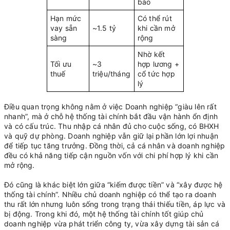
bảo
Hạn mức
Có thể rút
vay sẵn
~1.5 tỷ
khi cần mở
sàng
rộng
Nhờ kết
Tối ưu
~3
hợp lương +
thuế
triệu/tháng
cổ tức hợp
lý
Điều quan trọng không nằm ở việc Doanh nghiệp “giàu lên rất
nhanh”, mà ở chỗ hệ thống tài chính bắt đầu vận hành ổn định
và có cấu trúc. Thu nhập cá nhân đủ cho cuộc sống, có BHXH
và quỹ dự phòng. Doanh nghiệp vẫn giữ lại phần lớn lợi nhuận
để tiếp tục tăng trưởng. Đồng thời, cả cá nhân và doanh nghiệp
đều có khả năng tiếp cận nguồn vốn với chi phí hợp lý khi cần
mở rộng.
Đó cũng là khác biệt lớn giữa “kiếm được tiền” và “xây được hệ
thống tài chính”. Nhiều chủ doanh nghiệp có thể tạo ra doanh
thu rất lớn nhưng luôn sống trong trạng thái thiếu tiền, áp lực và
bị động. Trong khi đó, một hệ thống tài chính tốt giúp chủ
doanh nghiệp vừa phát triển công ty, vừa xây dựng tài sản cá