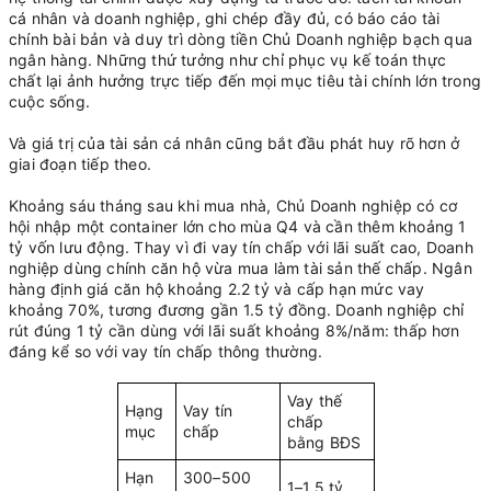
cá nhân và doanh nghiệp, ghi chép đầy đủ, có báo cáo tài
chính bài bản và duy trì dòng tiền Chủ Doanh nghiệp bạch qua
ngân hàng. Những thứ tưởng như chỉ phục vụ kế toán thực
chất lại ảnh hưởng trực tiếp đến mọi mục tiêu tài chính lớn trong
cuộc sống.
Và giá trị của tài sản cá nhân cũng bắt đầu phát huy rõ hơn ở
giai đoạn tiếp theo.
Khoảng sáu tháng sau khi mua nhà, Chủ Doanh nghiệp có cơ
hội nhập một container lớn cho mùa Q4 và cần thêm khoảng 1
tỷ vốn lưu động. Thay vì đi vay tín chấp với lãi suất cao, Doanh
nghiệp dùng chính căn hộ vừa mua làm tài sản thế chấp. Ngân
hàng định giá căn hộ khoảng 2.2 tỷ và cấp hạn mức vay
khoảng 70%, tương đương gần 1.5 tỷ đồng. Doanh nghiệp chỉ
rút đúng 1 tỷ cần dùng với lãi suất khoảng 8%/năm: thấp hơn
đáng kể so với vay tín chấp thông thường.
Vay thế
Hạng
Vay tín
chấp
mục
chấp
bằng BĐS
Hạn
300–500
1–1.5 tỷ