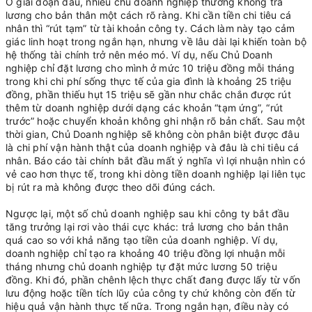
Ở giai đoạn đầu, nhiều chủ doanh nghiệp thường không trả
lương cho bản thân một cách rõ ràng. Khi cần tiền chi tiêu cá
nhân thì “rút tạm” từ tài khoản công ty. Cách làm này tạo cảm
giác linh hoạt trong ngắn hạn, nhưng về lâu dài lại khiến toàn bộ
hệ thống tài chính trở nên méo mó. Ví dụ, nếu Chủ Doanh
nghiệp chỉ đặt lương cho mình ở mức 10 triệu đồng mỗi tháng
trong khi chi phí sống thực tế của gia đình là khoảng 25 triệu
đồng, phần thiếu hụt 15 triệu sẽ gần như chắc chắn được rút
thêm từ doanh nghiệp dưới dạng các khoản “tạm ứng”, “rút
trước” hoặc chuyển khoản không ghi nhận rõ bản chất. Sau một
thời gian, Chủ Doanh nghiệp sẽ không còn phân biệt được đâu
là chi phí vận hành thật của doanh nghiệp và đâu là chi tiêu cá
nhân. Báo cáo tài chính bắt đầu mất ý nghĩa vì lợi nhuận nhìn có
vẻ cao hơn thực tế, trong khi dòng tiền doanh nghiệp lại liên tục
bị rút ra mà không được theo dõi đúng cách.
Ngược lại, một số chủ doanh nghiệp sau khi công ty bắt đầu
tăng trưởng lại rơi vào thái cực khác: trả lương cho bản thân
quá cao so với khả năng tạo tiền của doanh nghiệp. Ví dụ,
doanh nghiệp chỉ tạo ra khoảng 40 triệu đồng lợi nhuận mỗi
tháng nhưng chủ doanh nghiệp tự đặt mức lương 50 triệu
đồng. Khi đó, phần chênh lệch thực chất đang được lấy từ vốn
lưu động hoặc tiền tích lũy của công ty chứ không còn đến từ
hiệu quả vận hành thực tế nữa. Trong ngắn hạn, điều này có