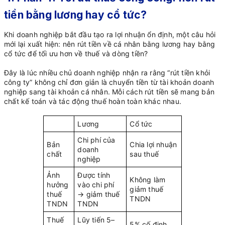
tiền bằng lương hay cổ tức?
Khi doanh nghiệp bắt đầu tạo ra lợi nhuận ổn định, một câu hỏi
mới lại xuất hiện: nên rút tiền về cá nhân bằng lương hay bằng
cổ tức để tối ưu hơn về thuế và dòng tiền?
Đây là lúc nhiều chủ doanh nghiệp nhận ra rằng “rút tiền khỏi
công ty” không chỉ đơn giản là chuyển tiền từ tài khoản doanh
nghiệp sang tài khoản cá nhân. Mỗi cách rút tiền sẽ mang bản
chất kế toán và tác động thuế hoàn toàn khác nhau.
Lương
Cổ tức
Chi phí của
Bản
Chia lợi nhuận
doanh
chất
sau thuế
nghiệp
Ảnh
Được tính
Không làm
hưởng
vào chi phí
giảm thuế
thuế
→ giảm thuế
TNDN
TNDN
TNDN
Thuế
Lũy tiến 5–
5% cố định