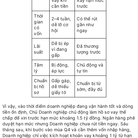
Vay khi
Xây hạn mức
cần tiền
trước
Thời
2–4 tuần,
Có thể rút
gian
dễ lỡ cơ
gần như
có
hội
ngay
vốn
Dễ bị ép
Lãi
Đã thương
vì đang
suất
lượng trước
gấp
Tâm
Bị động,
Chủ động và
lý
áp lực
tự tin
Chuẩn
Gấp gáp,
Chuẩn bị từ
bị hồ
dễ thiếu
sớm, đầy đủ
sơ
giấy tờ
Vì vậy, vào thời điểm doanh nghiệp đang vận hành tốt và dòng
tiền ổn định, Chủ Doanh nghiệp chủ động làm hồ sơ vay thế
chấp để xin trước hạn mức khoảng 1.5 tỷ đồng. Ngân hàng phê
duyệt hạn mức nhưng Doanh nghiệp chưa rút tiền ngay. Sáu
tháng sau, khi bước vào mùa Q4 và cần thêm vốn nhập hàng,
Doanh nghiệp chỉ việc kích hoạt khoản vay khoảng 1 tỷ từ hạn