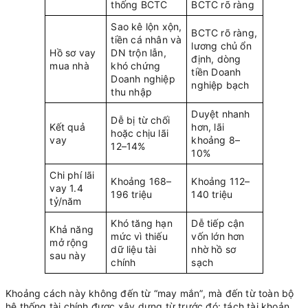
thống BCTC
BCTC rõ ràng
Sao kê lộn xộn,
BCTC rõ ràng,
tiền cá nhân và
lương chủ ổn
Hồ sơ vay
DN trộn lẫn,
định, dòng
mua nhà
khó chứng
tiền Doanh
Doanh nghiệp
nghiệp bạch
thu nhập
Duyệt nhanh
Dễ bị từ chối
Kết quả
hơn, lãi
hoặc chịu lãi
vay
khoảng 8–
12–14%
10%
Chi phí lãi
Khoảng 168–
Khoảng 112–
vay 1.4
196 triệu
140 triệu
tỷ/năm
Khó tăng hạn
Dễ tiếp cận
Khả năng
mức vì thiếu
vốn lớn hơn
mở rộng
dữ liệu tài
nhờ hồ sơ
sau này
chính
sạch
Khoảng cách này không đến từ “may mắn”, mà đến từ toàn bộ
hệ thống tài chính được xây dựng từ trước đó: tách tài khoản