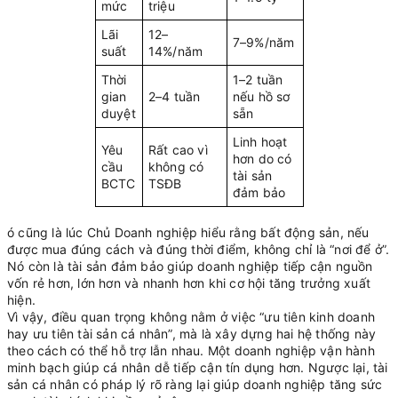
mức
triệu
Lãi
12–
7–9%/năm
suất
14%/năm
Thời
1–2 tuần
gian
2–4 tuần
nếu hồ sơ
duyệt
sẵn
Linh hoạt
Yêu
Rất cao vì
hơn do có
cầu
không có
tài sản
BCTC
TSĐB
đảm bảo
ó cũng là lúc Chủ Doanh nghiệp hiểu rằng bất động sản, nếu
được mua đúng cách và đúng thời điểm, không chỉ là “nơi để ở”.
Nó còn là tài sản đảm bảo giúp doanh nghiệp tiếp cận nguồn
vốn rẻ hơn, lớn hơn và nhanh hơn khi cơ hội tăng trưởng xuất
hiện.
Vì vậy, điều quan trọng không nằm ở việc “ưu tiên kinh doanh
hay ưu tiên tài sản cá nhân”, mà là xây dựng hai hệ thống này
theo cách có thể hỗ trợ lẫn nhau. Một doanh nghiệp vận hành
minh bạch giúp cá nhân dễ tiếp cận tín dụng hơn. Ngược lại, tài
sản cá nhân có pháp lý rõ ràng lại giúp doanh nghiệp tăng sức