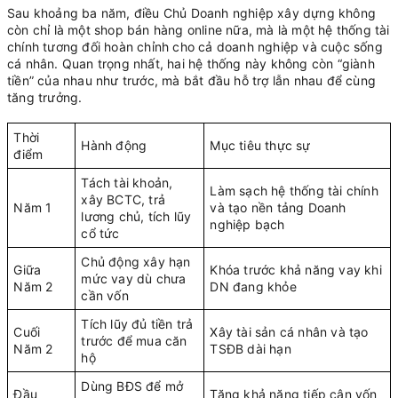
Sau khoảng ba năm, điều Chủ Doanh nghiệp xây dựng không
còn chỉ là một shop bán hàng online nữa, mà là một hệ thống tài
chính tương đối hoàn chỉnh cho cả doanh nghiệp và cuộc sống
cá nhân. Quan trọng nhất, hai hệ thống này không còn “giành
tiền” của nhau như trước, mà bắt đầu hỗ trợ lẫn nhau để cùng
tăng trưởng.
Thời
Hành động
Mục tiêu thực sự
điểm
Tách tài khoản,
Làm sạch hệ thống tài chính
xây BCTC, trả
Năm 1
và tạo nền tảng Doanh
lương chủ, tích lũy
nghiệp bạch
cổ tức
Chủ động xây hạn
Giữa
Khóa trước khả năng vay khi
mức vay dù chưa
Năm 2
DN đang khỏe
cần vốn
Tích lũy đủ tiền trả
Cuối
Xây tài sản cá nhân và tạo
trước để mua căn
Năm 2
TSĐB dài hạn
hộ
Dùng BĐS để mở
Đầu
Tăng khả năng tiếp cận vốn