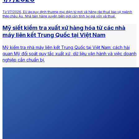
Từ 1/7/2026, EU áp quy định thương mại điện tử mới và hàng rào thuế bảo vệ ngành
thép châu Âu. Nhà bán hàng xuyên biên giới cần tính lại giá vốn và thuế.
Mỹ siết kiểm tra xuất xứ hàng hóa từ các nhà
máy liên kết Trung Quốc tại Việt Nam
Mỹ kiểm tra nhà máy liên kết Trung Quốc tại Việt Nam: cách hải
quan Mỹ đối soát quy tắc xuất xứ, dữ liệu vận hành và việc doanh
nghiệp cần chuẩn bị.