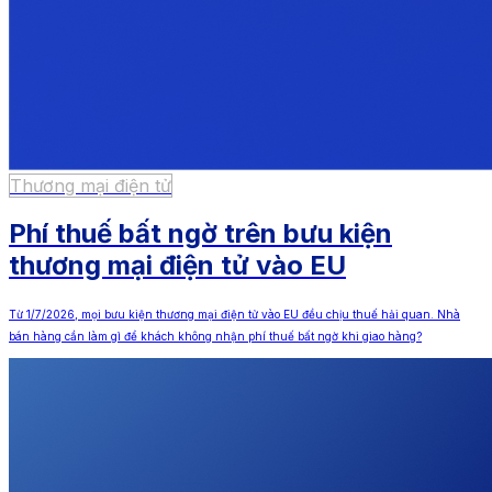
Thương mại điện tử
Phí thuế bất ngờ trên bưu kiện
thương mại điện tử vào EU
Từ 1/7/2026, mọi bưu kiện thương mại điện tử vào EU đều chịu thuế hải quan. Nhà
bán hàng cần làm gì để khách không nhận phí thuế bất ngờ khi giao hàng?