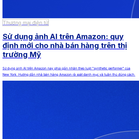
Thương mại điện tử
Sử dụng ảnh AI trên Amazon: quy
định mới cho nhà bán hàng trên thị
trường Mỹ
Sử dụng ảnh AI trên Amazon nay phải gắn nhãn theo luật "synthetic performer" của
New York. Hướng dẫn nhà bán hàng Amazon rà soát danh mục và tuân thủ đúng cách.